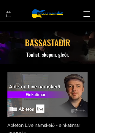
BASSASTAÐIR
​Tónlist, sköpun, gleði.
Ableton Live námskeið - einkatímar