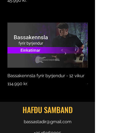
Price
45.990 kr.
Bassakennsla fyrir byrjendur - 12 vikur
Bassakennsla fyrir byr
Price
Price
114.990 kr.
99.990 kr.
HAFÐU SAMBAND
bassastadir@gmail.com