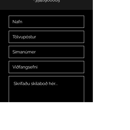
+3546960005
Senda skilaboð